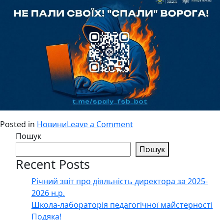
on
Posted in
Новини
Leave a Comment
Будьте
Пошук
обережні!
Пошук
Recent Posts
Річний звіт про діяльність директора за 2025-
2026 н.р.
Школа-лабораторія педагогічної майстерності
Подяка!