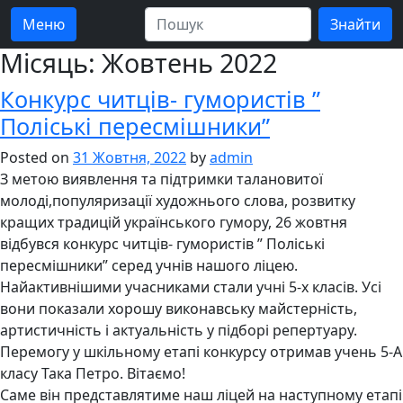
Меню
Місяць:
Жовтень 2022
Конкурс читців- гумористів ”
Поліські пересмішники”
Posted on
31 Жовтня, 2022
by
admin
З метою виявлення та підтримки талановитої
молоді,популяризації художнього слова, розвитку
кращих традицій українського гумору, 26 жовтня
відбувся конкурс читців- гумористів ” Поліські
пересмішники” серед учнів нашого ліцею.
Найактивнішими учасниками стали учні 5-х класів. Усі
вони показали хорошу виконавську майстерність,
артистичність і актуальність у підборі репертуару.
Перемогу у шкільному етапі конкурсу отримав учень 5-А
класу Така Петро. Вітаємо!
Саме він представлятиме наш ліцей на наступному етапі