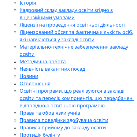
Історія
Кадровий склад закладу освіти згідно з
ліцензійними умовами
Ліцензії на проведення освітньої діяльності
Ліцензований обсяг та фактична кількість осіб,
які навчаються у закладі освіти
Матеріально-технічне забезпечення закладу
освіти
Методична робота
Наявність вакантних посад
Новини
Оголошення
Освітні програми, що реалізуются в закладі
освіти та перелік компонентів, що передбачені
відповідною освітньою програмою
Права та обов`язки учнів
Правила поведінки здобувача освіти
Правила прийому до закладу освіти
Протидія булінгу