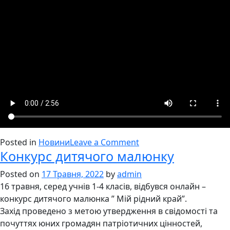
on
Posted in
Новини
Leave a Comment
Конкурс дитячого малюнку
Гурт
“Веселка”
Posted on
17 Травня, 2022
by
admin
16 травня, серед учнів 1-4 класів, відбувся онлайн –
конкурс дитячого малюнка ” Мій рідний край”.
Захід проведено з метою утвердження в свідомості та
почуттях юних громадян патріотичних цінностей,