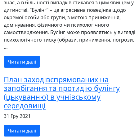
знає, а в більшості випадків стикався з цим явищем у
дитинстві. “Булінг” – це агресивна поведінка щодо
окремої особи або групи, з метою приниження,
домінування, фізичного чи психологічного
самоствердження. Булінг може проявлятись у вигляді
психологічного тиску (образи, приниження, погрози,
…
Читати далі
План заходівспрямованих на
запобігання та протидію булінгу
(цькуванню) в учнівському
середовищі
31 Гру 2021
Читати далі