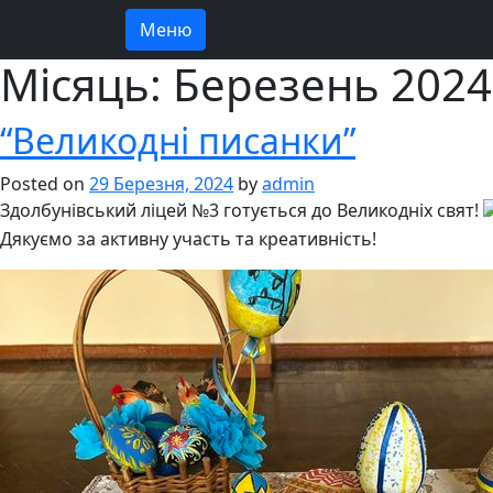
Меню
Місяць:
Березень 2024
“Великодні писанки”
Posted on
29 Березня, 2024
by
admin
Здолбунівський ліцей №3 готується до Великодніх свят!
Дякуємо за активну участь та креативність!