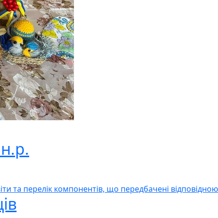
н.р.
світи та перелік компонентів, що передбачені відповідн
ців