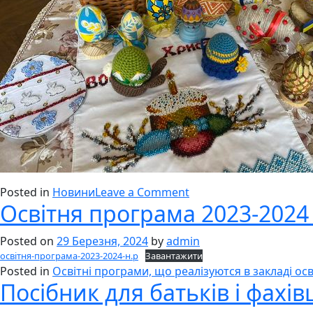
on
Posted in
Новини
Leave a Comment
Освітня програма 2023-2024 
“Великодні
писанки”
Posted on
29 Березня, 2024
by
admin
освітня-програма-2023-2024-н.р
Завантажити
Posted in
Освітні програми, що реалізуются в закладі о
Посібник для батьків і фахів