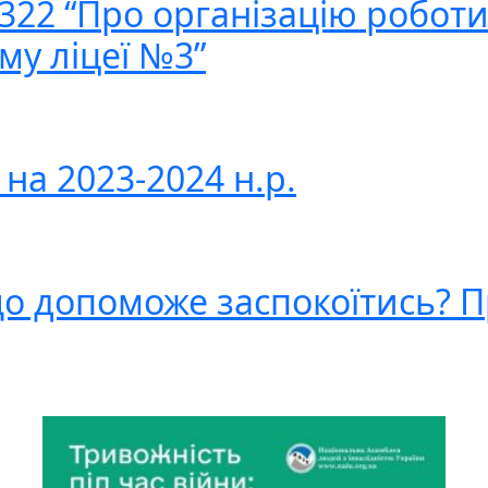
 322 “Про організацію роботи
ї
му ліцеї №3”
е…”
на 2023-2024 н.р.
що допоможе заспокоїтись? П