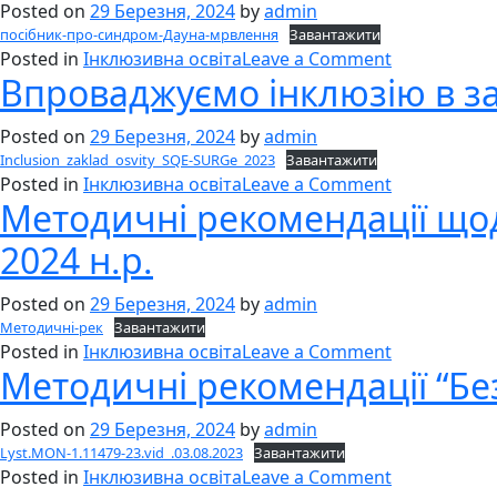
Posted on
29 Березня, 2024
by
admin
посібник-про-синдром-Дауна-мрвлення
Завантажити
on
Posted in
Інклюзивна освіта
Leave a Comment
Впроваджуємо інклюзію в за
Посібник
для
Posted on
29 Березня, 2024
by
admin
батьків
Inclusion_zaklad_osvity_SQE-SURGe_2023
Завантажити
і
on
Posted in
Інклюзивна освіта
Leave a Comment
фахівців
Методичні рекомендації щодо
Впроваджу
інклюзію
2024 н.р.
в
закладі
Posted on
29 Березня, 2024
by
admin
освіти
Методичні-рек
Завантажити
on
Posted in
Інклюзивна освіта
Leave a Comment
Методичні рекомендації “Бе
Методичні
рекомендаці
Posted on
29 Березня, 2024
by
admin
щодо
Lyst.MON-1.11479-23.vid_.03.08.2023
Завантажити
організації
on
Posted in
Інклюзивна освіта
Leave a Comment
освітнього