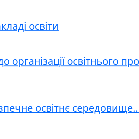
кладі освіти
 організації освітнього про
ємо
зпечне освітнє середовище…
ї