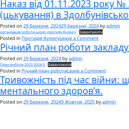
Наказ від 01.11.2023 року №
Методичні
процесу
рекомендаці
дітей
(цькування) в Здолбунівсько
“Безпечне
з
освітнє
ООП
Posted on
29 Березня, 2024
29 Березня, 2024
by
admin
середовищ
у
організація-роботи-щодо-протидії-булінгу
Завантажити
on
2023-
Posted in
Протидія булінгу
Leave a Comment
Річний план роботи закладу 
Наказ
2024
від
н.р.
Posted on
29 Березня, 2024
by
admin
01.11.2023
План-роботи-2023-2024-5
Завантажити
року
on
Posted in
Річний план роботи
Leave a Comment
№
Тривожність під час війни: 
Річний
322
план
“Про
ментального здоров’я.
роботи
організацію
закладу
роботи
Posted on
29 Березня, 2024
9 Жовтня, 2025
by
admin
на
щодо
2023-
протидії
2024
булінгу
н.р.
(цькування)