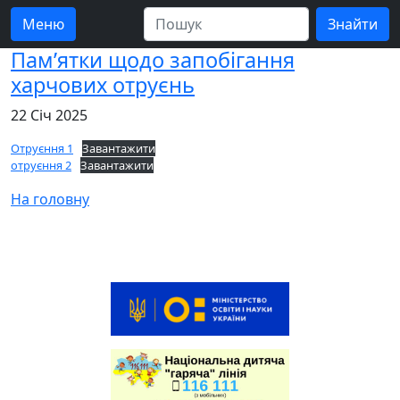
Меню
Пам’ятки щодо запобігання
харчових отруєнь
22 Січ 2025
Отруєння 1
Завантажити
отруєння 2
Завантажити
На головну