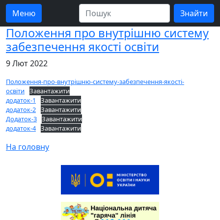
Меню
Положення про внутрішню систему
забезпечення якості освіти
9 Лют 2022
Положення-про-внутрішню-систему-забезпечення-якості-
освіти
Завантажити
додаток-1
Завантажити
додаток-2
Завантажити
Додаток-3
Завантажити
додаток-4
Завантажити
На головну