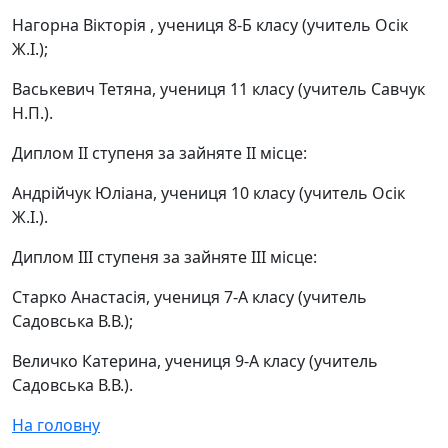
Нагорна Вікторія , учениця 8-Б класу (учитель Осік
Ж.І.);
Васькевич Тетяна, учениця 11 класу (учитель Савчук
Н.П.).
Диплом ІІ ступеня за зайняте ІІ місце:
Андрійчук Юліана, учениця 10 класу (учитель Осік
Ж.І.).
Диплом ІІІ ступеня за зайняте ІІІ місце:
Старко Анастасія, учениця 7-А класу (учитель
Садовська В.В.);
Величко Катерина, учениця 9-А класу (учитель
Садовська В.В.).
На головну