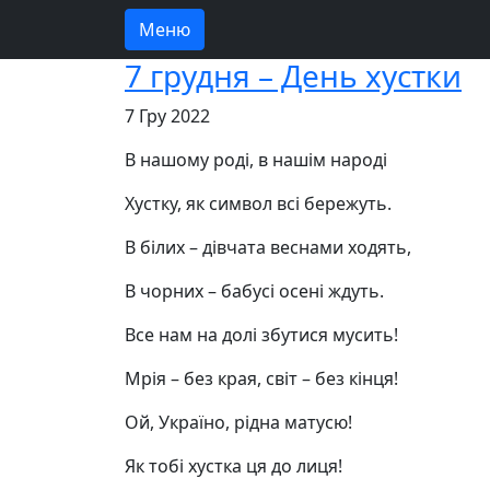
Меню
7 грудня – День хустки
7 Гру 2022
В нашому роді, в нашім народі
Хустку, як символ всі бережуть.
В білих – дівчата веснами ходять,
В чорних – бабусі осені ждуть.
Все нам на долі збутися мусить!
Мрія
– без края, світ – без кінця!
Ой, Україно, рідна матусю!
Як тобі хустка ця до лиця!