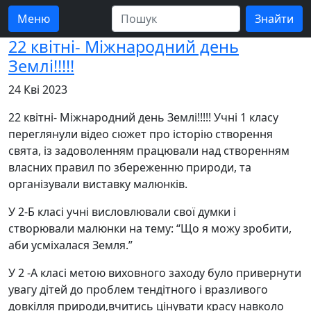
Меню
22 квітні- Міжнародний день
Землі!!!!!
24 Кві 2023
22 квітні- Міжнародний день Землі!!!!! Учні 1 класу
переглянули відео сюжет про історію створення
свята, із задоволенням працювали над створенням
власних правил по збереженню природи, та
організували виставку малюнків.
У 2-Б класі учні висловлювали свої думки і
створювали малюнки на тему: “Що я можу зробити,
аби усміхалася Земля.”
У 2 -А класі метою виховного заходу було привернути
увагу дітей до проблем тендітного і вразливого
довкілля природи,вчитись цінувати красу навколо