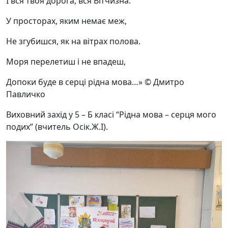
І вся твоя дорога, вся Вітчизна.
У просторах, яким немає меж,
Не згубишся, як на вітрах полова.
Моря перелетиш і не впадеш,
Допоки буде в серці рідна мова…» © Дмитро
Павличко
Виховний захід у 5 – Б класі “Рідна мова – серця мого
подих” (вчитель Осік.Ж.І).