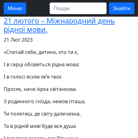
Меню
21 лютого – Міжнародний день
рідної мови.
21 Лют 2023
«Спитай себе, дитино, хто ти є,
І в серці обізветься рідна мова;
І в голосі яснім ім’я твоє
Просяє, наче зірка світанкова.
З родинного гнізда, немов пташа,
Ти полетиш, де світу далечизна,
Та в рідній мові буде вся душа