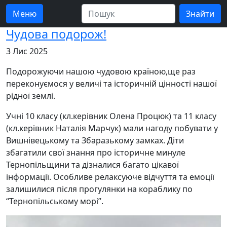
Меню
Чудова подорож!
3 Лис 2025
Подорожуючи нашою чудовою країною,ще раз
переконуємося у величі та історичній цінності нашої
рідної землі.
Учні 10 класу (кл.керівник Олена Процюк) та 11 класу
(кл.керівник Наталія Марчук) мали нагоду побувати у
Вишнівецькому та Збаразькому замках. Діти
збагатили свої знання про історичне минуле
Тернопільщини та дізналися багато цікавої
інформації. Особливе релаксуюче відчуття та емоції
залишилися після прогулянки на кораблику по
“Тернопільському морі”.