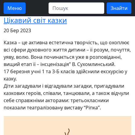
Меню
Цікавий світ казки
20 Бер 2023
Казка – це активна естетична творчість, що охоплює
всі сфери духовного життя дитини – її розум, почуття,
уяву, волю. Вона починається уже в розповіданні,
вищий етап її – інсценізація” В. Сухомлинський.
17 березня учні 1 та 3-Б класів здійснили екскурсію у
казку.
Діти загадували і відгадували загадки, пригадували
казкових героїв, співали, танцювали, а також відчули
себе справжніми акторами: третьокласники
показали театралізовану виставу “Ріпка”.