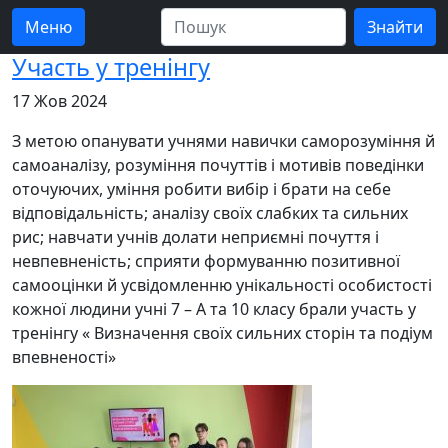
Меню
Участь у тренінгу
17 Жов 2024
З метою опанувати учнями навички саморозуміння й
самоаналізу, розуміння почуттів і мотивів поведінки
оточуючих, уміння робити вибір і брати на себе
відповідальність; аналізу своїх слабких та сильних
рис; навчати учнів долати неприємні почуття і
невпевненість; сприяти формуванню позитивної
самооцінки й усвідомленню унікальності особистості
кожної людини учні 7 – А та 10 класу брали участь у
тренінгу « Визначення своїх сильних сторін та подіум
впевненості»