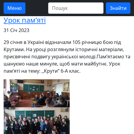
Меню
Урок пам’яті
31 Січ 2023
29 січня в Україні відзначали 105 річницю бою під
Крутами. На уроці розглянули історичні матеріали,
присвячені подвигу української молоді.Пам’ятаємо та
шануємо наше минуле, щоб мати майбутнє. Урок
пам’яті на тему: ,,Крути” 6-А клас.