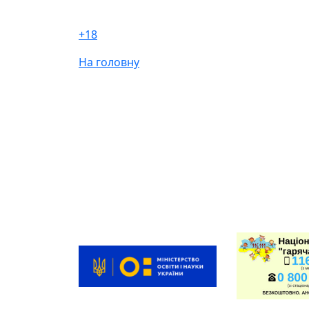
+18
На головну