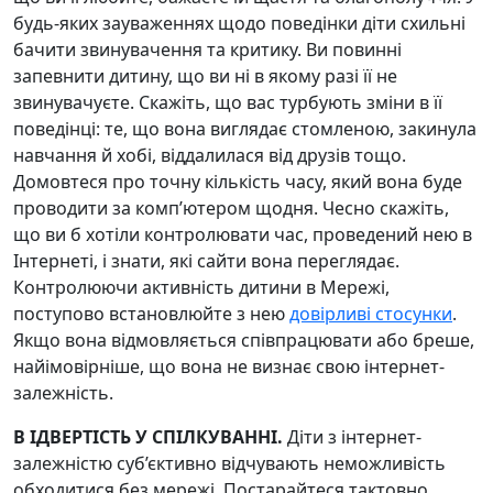
будь-яких зауваженнях щодо поведінки діти схильні
бачити звинувачення та критику. Ви повинні
запевнити дитину, що ви ні в якому разі її не
звинувачуєте. Скажіть, що вас турбують зміни в її
поведінці: те, що вона виглядає стомленою, закинула
навчання й хобі, віддалилася від друзів тощо.
Домовтеся про точну кількість часу, який вона буде
проводити за комп’ютером щодня. Чесно скажіть,
що ви б хотіли контролювати час, проведений нею в
Інтернеті, і знати, які сайти вона переглядає.
Контролюючи активність дитини в Мережі,
поступово встановлюйте з нею
довірливі стосунки
.
Якщо вона відмовляється співпрацювати або бреше,
найімовірніше, що вона не визнає свою інтернет-
залежність.
В ІДВЕРТІСТЬ У СПІЛКУВАННІ.
Діти з інтернет-
залежністю суб’єктивно відчувають неможливість
обходитися без мережі. Постарайтеся тактовно