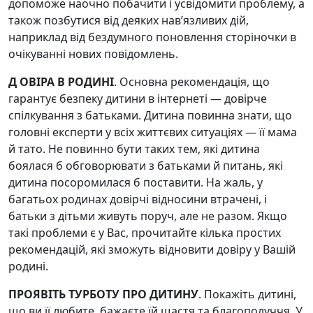
допоможе наочно побачити і усвідомити проблему, а
також позбутися від деяких нав’язливих дій,
наприклад від бездумного поновлення сторіночки в
очікуванні нових повідомлень.
Д ОВІРА В РОДИНІ
. Основна рекомендація, що
гарантує безпеку дитини в інтернеті — довірче
спілкування з батьками. Дитина повинна знати, що
головні експерти у всіх життєвих ситуаціях — її мама
й тато. Не повинно бути таких тем, які дитина
боялася б обговорювати з батьками й питань, які
дитина посоромилася б поставити. На жаль, у
багатьох родинах довірчі відносини втрачені, і
батьки з дітьми живуть поруч, але не разом. Якщо
такі проблеми є у Вас, прочитайте кілька простих
рекомендацій, які зможуть відновити довіру у Вашій
родині.
ПРОЯВІТЬ ТУРБОТУ ПРО ДИТИНУ
. Покажіть дитині,
що ви її любите, бажаєте їй щастя та благополуччя. У