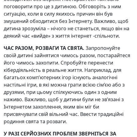
поговорити про це з дитиною. Обговоріть з ним
ситуацію, коли в силу якихось причин він був
змушений обходитися без Інтернету. Важливо, щоб
дитина зрозуміла – нічого не станеться, якщо він на
деякий час «вийде» з життя інтернет -спільноти.
ЧАС РАЗОМ, РОЗВАГИ ТА СВЯТА.
Запропонуйте
своїй дитині зайнятися чимось разом, постарайтеся
його чимось захопити. Спробуйте перенести
кібердіяльність в реальне життя. Наприклад, для
багатьох комп’ютерних ігор існують аналогічні
настільні ігри, в які можна грати всією сім’єю або з
друзями, при цьому спілкуючись один з одним
наживо. Важливо, щоб у дитини були не зв’язані з
Інтернетом захоплення, яким він міг би
присвячувати свій вільний час. Ввести традиційні
родиння свята та розваги.
У РАЗІ СЕРЙОЗНИХ ПРОБЛЕМ ЗВЕРНІТЬСЯ ЗА