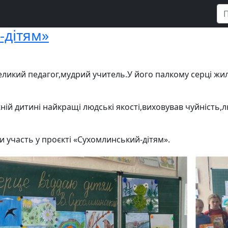
-дітям»
ликий педагог,мудрий учитель.У його палкому серці жи
ій дитині найкращі людські якості,виховував чуйність,л
и участь у проєкті «Сухомлинський-дітям».