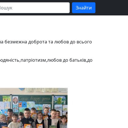
ла безмежна доброта та любов до всього
юдяність,патріотизм,любов до батьків,до