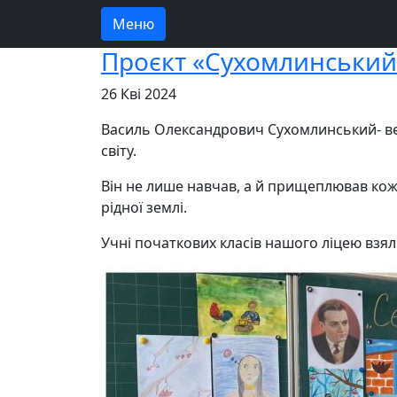
Меню
Проєкт «Сухомлинський
26 Кві 2024
Василь Олександрович Сухомлинський- ве
світу.
Він не лише навчав, а й прищеплював кожн
рідної землі.
Учні початкових класів нашого ліцею взял