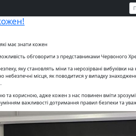
кожен!
 які має знати кожен
можливість обговорити з представниками Червоного Хрес
ебезпеку, яку становлять міни та нерозірвані вибухівки 
но небезпечні місця, як поводитися у випадку знаходженн
.
ою та корисною, адже кожен з нас повинен вміти зрозумі
зумінням важливості дотримання правил безпеки та ува