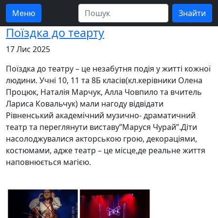
Меню
Поїздка до теарту
17 Лис 2025
Поїздка до театру – це незабутня подія у житті кожної
людини. Учні 10, 11 та 8Б класів(кл.керівники Олена
Процюк, Наталія Марчук, Алла Човпило та вчитель
Лариса Ковальчук) мали нагоду відвідати
Рівненський академічний музично- драматичний
театр та переглянути виставу”Маруся Чурай”.Діти
насолоджувалися акторською грою, декораціями,
костюмами, адже театр – це місце,де реальне життя
наповнюється магією.