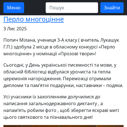
Меню
Перло многоцінне
3 Лис 2025
Попич Мілана, учениця 3-А класу ( вчитель Лукашук
Г.П.) здобула 2 місце в обласному конкурсі «Перло
многоцінне» у номінації «Прозові твори»!
Сьогодні, у День української писемності та мови, у
обласній бібліотеці відбулася урочиста та тепла
церемонія нагородження. Переможці отримали
дипломи та пам’ятні подарунки, наставники – подяки.
Усі учасники із захопленням долучилися до
написання загальнодержавного диктанту , а
напам’ять робили фото , щоб зберегти яскраві миті
цього святкового та пізнавального дня!