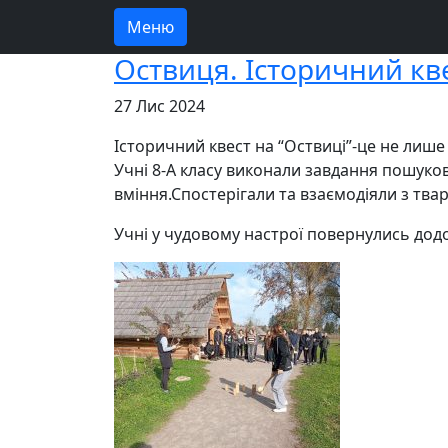
Меню
Оствиця. Історичний кве
27 Лис 2024
Історичний квест на “Оствиці”-це не лише
Учні 8-А класу виконали завдання пошуково
вміння.Спостерігали та взаємодіяли з твар
Учні у чудовому настрої повернулись додом