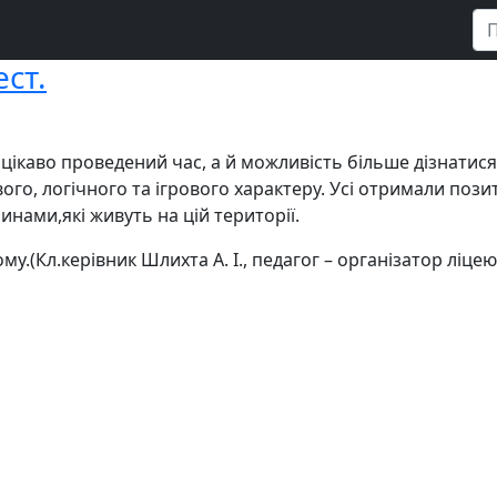
ст.
 цікаво проведений час, а й можливість більше дізнатися
го, логічного та ігрового характеру. Усі отримали позит
инами,які живуть на цій території.
у.(Кл.керівник Шлихта А. І., педагог – організатор ліцею