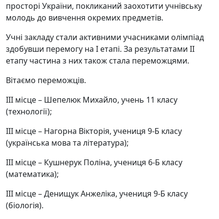
просторі України, покликаний заохотити учнівську
молодь до вивчення окремих предметів.
Учні закладу стали активними учасниками олімпіад
здобувши перемогу на І етапі. За результатами ІІ
етапу частина з них також стала переможцями.
Вітаємо переможців.
ІІІ місце – Шепелюк Михайло, учень 11 класу
(технології);
ІІІ місце – Нагорна Вікторія, учениця 9-Б класу
(українська мова та література);
ІІІ місце – Кушнерук Поліна, учениця 6-Б класу
(математика);
ІІІ місце – Денищук Анжеліка, учениця 9-Б класу
(біологія).