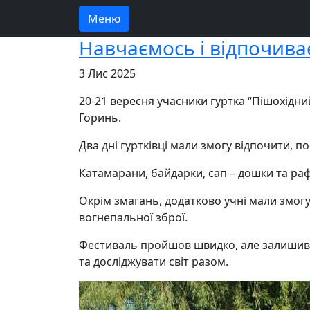
Меню
Навчаємось і відпочив
3 Лис 2025
20-21 вересня учасники гуртка “Пішохідни
Горинь.
Два дні гуртківці мали змогу відпочити, п
Катамарани, байдарки, сап – дошки та ра
Окрім змагань, додатково учні мали змогу
вогнепальної зброї.
Фестиваль пройшов швидко, але залишив п
та досліджувати світ разом.