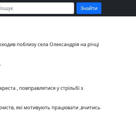
оходив поблизу села Олександрія на річці
.
еста , повправлятися у стрільбі з
йомств, які мотивують працювати ,вчитись