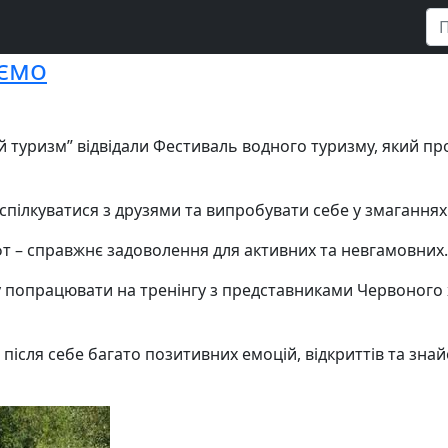
аємо
й туризм” відвідали Фестиваль водного туризму, який пр
оспілкуватися з друзями та випробувати себе у змаганнях
фт – справжнє задоволення для активних та невгамовних.
 попрацювати на тренінгу з представниками Червоного хр
ісля себе багато позитивних емоцій, відкриттів та зна