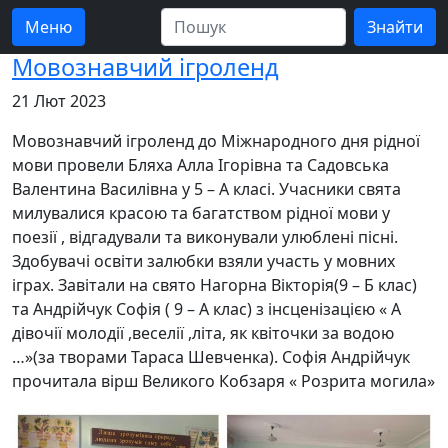
Меню
Мовознавчий ігроленд
21 Лют 2023
Мовознавчий ігроленд до Міжнародного дня рідної
мови провели Бляха Алла Ігорівна та Садовська
Валентина Василівна у 5 – А класі. Учасники свята
милувалися красою та багатством рідної мови у
поезії , відгадували та виконували улюблені пісні.
Здобувачі освіти залюбки взяли участь у мовних
іграх. Завітали на свято Нагорна Вікторія(9 – Б клас)
та Андрійчук Софія ( 9 – А клас) з інсценізацією « А
дівочії молодії ,веселії ,літа, як квіточки за водою
…»(за творами Тараса Шевченка). Софія Андрійчук
прочитала вірш Великого Кобзаря « Розрита могила»