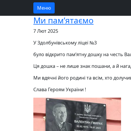
Меню
Ми пам’ятаємо
7 Лют 2025
У Здолбунівському ліцеї №3
було відкрито пам’ятну дошку на честь Ва
Ця дошка – не лише знак пошани, а й нага
Ми
вдячні його родині та всім, хто долуч
Слава Героям України !