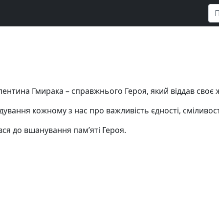
лентина Гмирака – справжнього Героя, який віддав своє
дування кожному з нас про важливість єдності, сміливост
ився до вшанування пам’яті Героя.