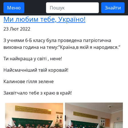
Меню
Ми любим тебе, Україно!
23 Лют 2022
З учнями 6-Б класу була проведена патріотична
виховна година на тему:”Країна,в якій я народився.”
Ти найкраща у світі , нене!
Найсмачніший твій коровай!
Калинове гілля зелене
Заквітчало тебе з краю в край!