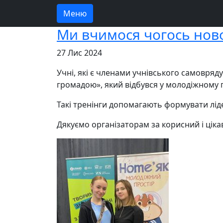
Меню
Ми вчимося чогось нов
27 Лис 2024
Учні, які є членами учнівського самовряду
громадою», який відбувся у молодіжному 
Такі тренінги допомагають формувати ліде
Дякуємо організаторам за корисний і ціка