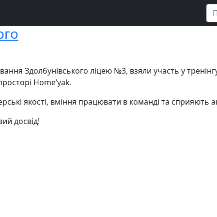
ого
вання Здолбунівського ліцею №3, взяли участь у тренінгу
просторі Homeʼyak.
рські якості, вміння працювати в команді та сприяють ак
вий досвід!