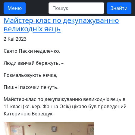
Меню
Майстер-клас по декупажуванню
великодніх яєць
2 Кві 2023
Свято Пасхи недалечко,
Люди звичай бережуть, –
Розмальовують яєчка,
Пишні пасочки печуть.
Майстер-клас по декупажуванню великодніх яєць в
11 класі (кл. кер. Жанна Осік) цікаво був проведений
Катериною Верещук.