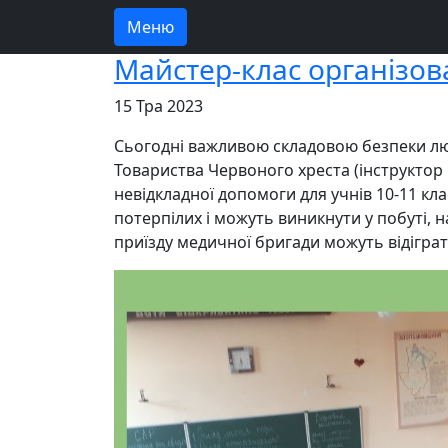
Меню
Майстер-клас організо
15 Тра 2023
Сьогодні важливою складовою безпеки лю
Товариства Червоного хреста (інструктор
невідкладної допомоги для учнів 10-11 кл
потерпілих і можуть виникнути у побуті, н
приїзду медичної бригади можуть відігра