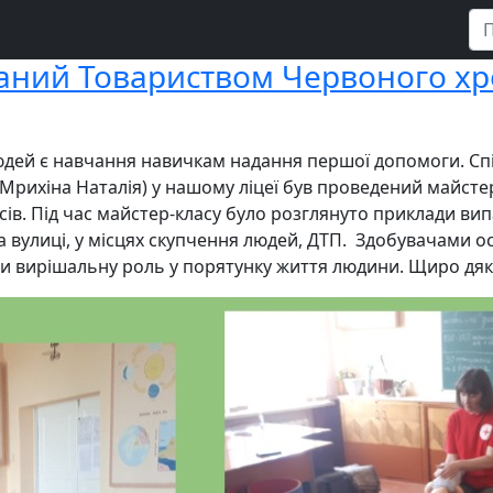
ваний Товариством Червоного хр
дей є навчання навичкам надання першої допомоги. Спі
 Мрихіна Наталія) у нашому ліцеї був проведений майсте
асів. Під час майстер-класу було розглянуто приклади в
а вулиці, у місцях скупчення людей, ДТП. Здобувачами ос
ти вирішальну роль у порятунку життя людини. Щиро дяк