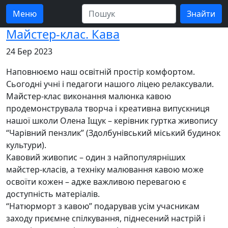
Меню
Майстер-клас. Кава
24 Бер 2023
Наповнюємо наш освітній простір комфортом.
Сьогодні учні і педагоги нашого ліцею релаксували.
Майстер-клас виконання малюнка кавою
продемонструвала творча і креативна випускниця
нашої школи Олена Іщук – керівник гуртка живопису
“Чарівний пензлик” (Здолбунівський міський будинок
культури).
Кавовий живопис – один з найпопулярніших
майстер-класів, а техніку малювання кавою може
освоїти кожен – адже важливою перевагою є
доступність матеріалів.
“Натюрморт з кавою” подарував усім учасникам
заходу приємне спілкування, піднесений настрій і