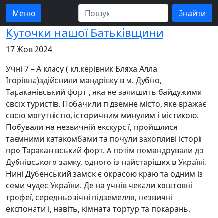
Меню
Куточки нашої Батьківщини
17 Жов 2024
Учні 7 – А класу ( кл.керівник Бляха Алла
Ігорівна)здійснили мандрівку в м. Дубно,
Тараканівський форт , яка не залишить байдужими
своїх туристів. Побачили підземне місто, яке вражає
свою могутністю, історичним минулим і містикою.
Побували на незвичній екскурсії, пройшлися
таємними катакомбами та почули захопливі історії
про Тараканівський форт. А потім помандрували до
Дубнівського замку, одного із найстаріших в Україні.
Нині Дубенський замок є окрасою краю та одним із
семи
чудес України. Де на учнів чекали коштовні
трофеї, середньовічні підземелля, незвичні
експонати і, навіть, кімната тортур та покарань.