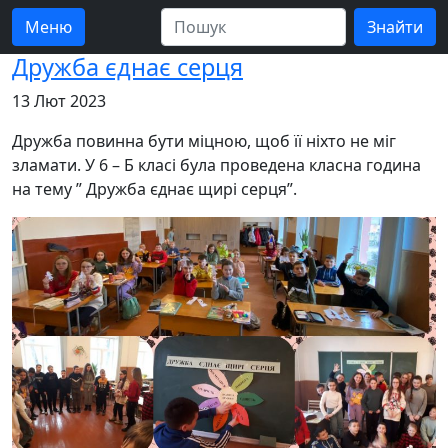
Меню
Дружба єднає серця
13 Лют 2023
Дружба повинна бути міцною, щоб її ніхто не міг
зламати. У 6 – Б класі була проведена класна година
на тему ” Дружба єднає щирі серця”.