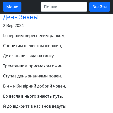
Меню
День Знань!
2 Вер 2024
Із першим вересневим ранком,
Сповитим шелестом жоржин,
Де осінь вигляда на ганку
Тремтливим присмаком ожин,
Ступає день знаннями повен,
Він – ніби вірний добрий човен,
Бо весла в нього знають путь,
Й до відкриттів нас знов ведуть!