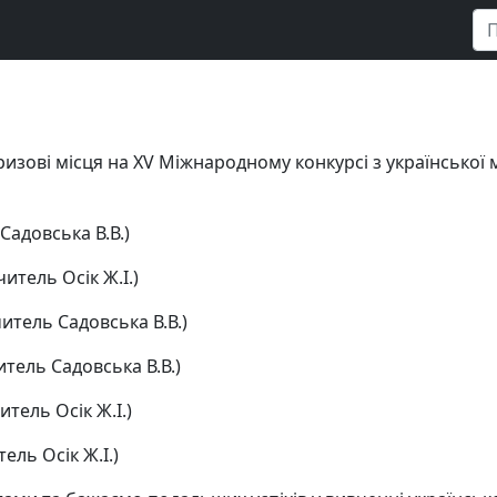
изові місця на ХV Міжнародному конкурсі з української
 Садовська В.В.)
читель Осік Ж.І.)
читель Садовська В.В.)
читель Садовська В.В.)
итель Осік Ж.І.)
тель Осік Ж.І.)