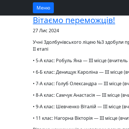
Меню
Вітаємо переможців!
27 Лис 2024
Учні Здолбунівського ліцею №3 здобули пр
II етапі
• 5-А клас: Робуль Яна — ІІІ місце (вчитель
• 6-Б клас: Денищук Кароліна — ІІІ місце (в
• 7-А клас: Голуб Олександра — ІІІ місце (в
• 8-А клас: Самчук Анастасія — ІІІ місце (в
•
9-А клас: Шевченко Віталій — ІІІ місце (вч
• 11 клас: Нагорна Вікторія — ІІІ місце (вчи