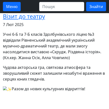
Меню
Візит до театру
7 Лют 2025
Учні 6-Б та 7-Б класів Здолбунівського ліцею №3
відвідали Рівненський академічний український
музично-драматичний театр, де мали змогу
насолодитися виставою «Скрудж. Різдвяна історія».
(Кл.кер. Жанна Осік, Алла Човпило)
Чудова акторська гра, святкова атмосфера та
зворушливий сюжет залишили незабутні враження в
серцях юних глядачів.
Разом до нових культурних відкриттів!