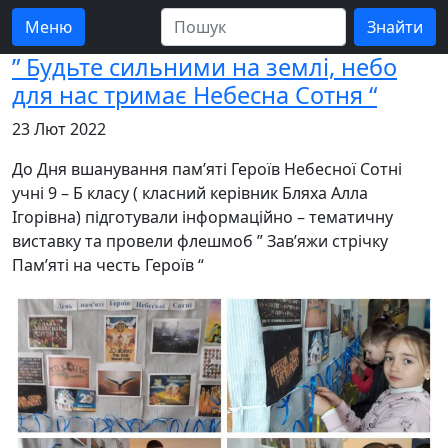
Меню
” Будьте сильними на землі, небо
для нас тримає Небесна Сотня “
23 Лют 2022
До Дня вшанування пам’яті Героїв Небесної Сотні
учні 9 – Б класу ( класний керівник Бляха Алла
Ігорівна) підготували інформаційно – тематичну
виставку та провели флешмоб ” Зав’яжи стрічку
Пам’яті на честь Героїв “