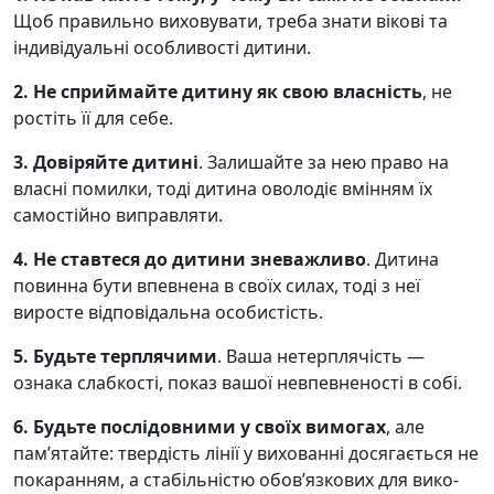
Щоб правильно ви­ховувати, треба знати вікові та
інди­відуальні особливості дитини.
2.
Не сприймайте дитину як свою власність
, не
ростіть її для себе.
3.
Довіряйте дитині
. Залишайте за нею право на
власні помилки, тоді ди­тина оволодіє вмінням їх
самостійно виправляти.
4.
Не ставтеся до дитини зневаж­ливо
. Дитина
повинна бути впевнена в своїх силах, тоді з неї
виросте відпові­дальна особистість.
5.
Будьте терплячими
. Ваша не­терплячість —
ознака слабкості, показ вашої невпевненості в собі.
6.
Будьте послідовними у своїх ви­могах
, але
пам’ятайте: твердість лінії у вихованні досягається не
покаранням, а стабільністю обов’язкових для вико­