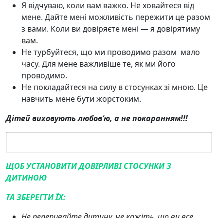
Я відчуваю, коли вам важко. Не ховайтеся від
мене. Дайте мені можливість пережити це разом
з вами. Коли ви довіряєте мені — я довірятиму
вам.
Не турбуйтеся, що ми проводимо разом мало
часу. Для мене важливіше те, як ми його
проводимо.
Не покладайтеся на силу в стосунках зі мною. Це
навчить мене бути жорстоким.
Дітей виховують любов
‘
ю, а не покаранням!!!
ЩОБ УСТАНОВИТИ ДОВІРЛИВІ СТОСУНКИ З
ДИТИНОЮ
ТА ЗБЕРЕГТИ ЇХ:
Не переривайте дитину, не кажіть, що ви все