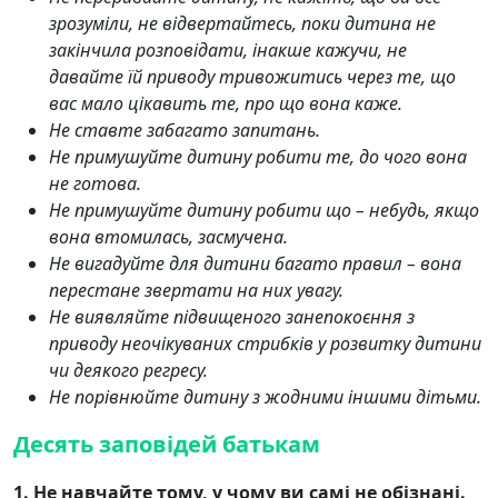
зрозуміли, не відвертайтесь, поки дитина не
закінчила розповідати, інакше кажучи, не
давайте їй приводу тривожитись через те, що
вас мало цікавить те, про що вона каже.
Не ставте забагато запитань.
Не примушуйте дитину робити те, до чого вона
не готова.
Не примушуйте дитину робити що
–
небудь, якщо
вона втомилась, засмучена.
Не вигадуйте для дитини багато правил – вона
перестане звертати на них увагу.
Не виявляйте підвищеного занепокоєння з
приводу неочікуваних стрибків у розвитку дитини
чи деякого регресу.
Не порівнюйте дитину з жодними іншими дітьми.
Десять заповідей батькам
1.
Не навчайте тому, у чому ви самі не обізнані.