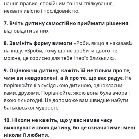
нання правил, спокійним тоном спілкування,
неквапливістю і послідов­ністю.
7.
Вчіть дитину самостійно прий­мати рішення
і
відповідати за них.
8.
Замініть форму вимоги
«Роби, якщо я наказав!»
на іншу: «Зроби, тому що не зробити цього не
можна, це корисно для тебе і твоїх близь­ких».
9.
Оцінюючи дитину, кажіть їй не тільки про те,
чим ви невдоволені, а й про те, що вас радує
. Не
порівнюйте її з сусідською дитиною, однокласни­
ками, друзями. Порівнюйте, якою во­на була вчора і
якою є сьогодні. Це допоможе вам швидше набути
батькі­вської мудрості.
10.
Ніколи не кажіть, що у вас не­має часу
виховувати свою дитину, бо це означатиме: мені
ніколи її любити.