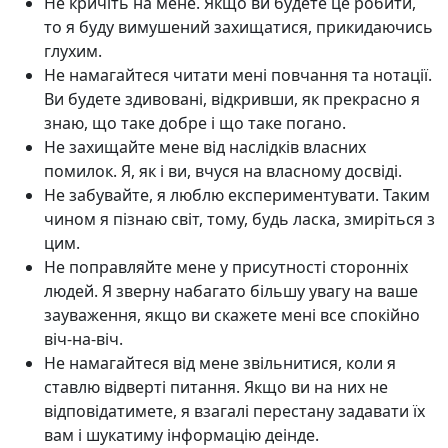
Не кричіть на мене. Якщо ви будете це робити,
то я буду вимушений захищатися, прикидаючись
глухим.
Не намагайтеся читати мені повчання та нотації.
Ви будете здивовані, відкривши, як прекрасно я
знаю, що таке добре і що таке погано.
Не захищайте мене від наслідків власних
помилок. Я, як і ви, вчуся на власному досвіді.
Не забувайте, я люблю експериментувати. Таким
чином я пізнаю світ, тому, будь ласка, змиріться з
цим.
Не поправляйте мене у присутності сторонніх
людей. Я зверну набагато більшу увагу на ваше
зауваження, якщо ви скажете мені все спокійно
віч-на-віч.
Не намагайтеся від мене звільнитися, коли я
ставлю відверті питання. Якщо ви на них не
відповідатимете, я взагалі перестану задавати їх
вам і шукатиму інформацію деінде.